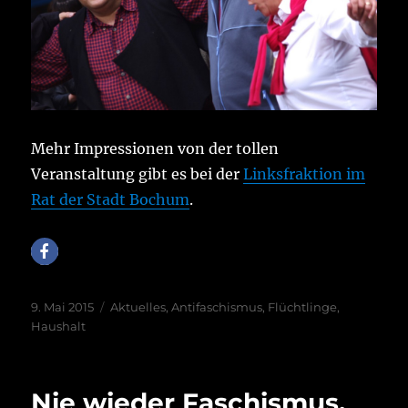
Mehr Impressionen von der tollen
Veranstaltung gibt es bei der
Linksfraktion im
Rat der Stadt Bochum
.
Veröffentlicht
Kategorien
9. Mai 2015
Aktuelles
,
Antifaschismus
,
Flüchtlinge
,
am
Haushalt
Nie wieder Faschismus,