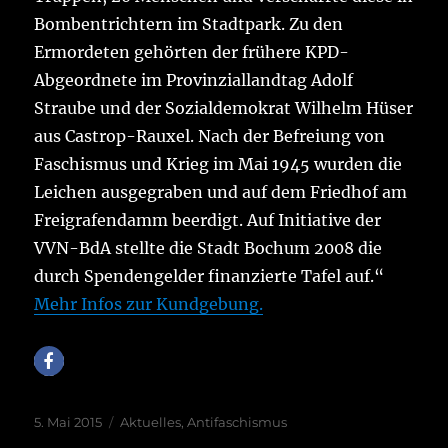
Bombentrichtern im Stadtpark. Zu den
Ermordeten gehörten der frühere KPD-
Abgeordnete im Provinziallandtag Adolf
Straube und der Sozialdemokrat Wilhelm Hüser
aus Castrop-Rauxel. Nach der Befreiung von
Faschismus und Krieg im Mai 1945 wurden die
Leichen ausgegraben und auf dem Friedhof am
Freigrafendamm beerdigt. Auf Initiative der
VVN-BdA stellte die Stadt Bochum 2008 die
durch Spendengelder finanzierte Tafel auf.“
Mehr Infos zur Kundgebung.
Veröffentlicht
Kategorien
5. Mai 2015
Aktuelles
,
Antifaschismus
am