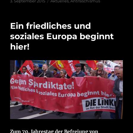
Veröffentlicht
Kategorien
3. September 2015
Aktuelles
,
Antifaschismus
am
Ein friedliches und
soziales Europa beginnt
hier!
Zum 70. Jahrestag der Befreiung von